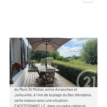
GENETS 50
2
147 m
, 5 pièces
Ref : 44677
Maison à vendre
347 000 €
CENTURY 21 Royer Immo vous propose en baie
du Mont St Michel, entre Avranches et
Jullouville, à 1 km de la plage du Bec d'Andaine,
cette maison avec une situation
EXCEPTIONNELLE, dans un cadre calme et