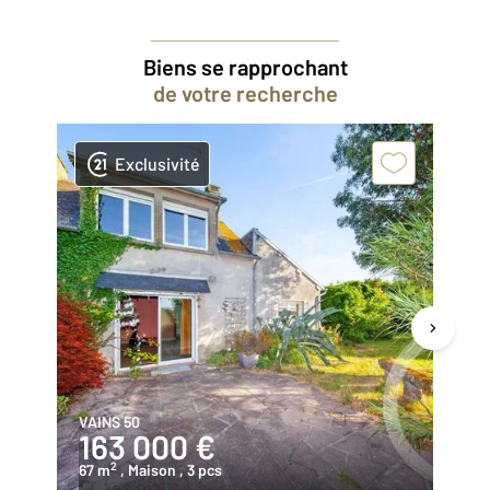
Biens se rapprochant
de votre recherche
Exclusivité
VAINS 50
JU
163 000 €
4
2
67 m
, Maison
, 3 pcs
75