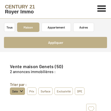
CENTURY 21
Royer Immo
Tous
Maison
Appartement
Autres
Appliquer
Vente maison Genets (50)
2 annonces immobilières :
Trier par :
Date
Prix
Surface
Exclusivité
DPE