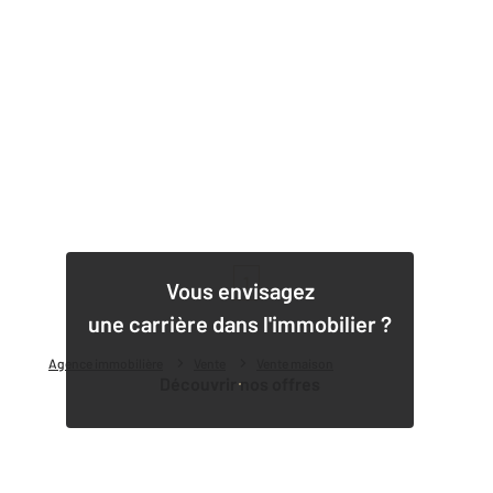
1
Vous envisagez
une carrière dans l'immobilier ?
Agence immobilière
Vente
Vente maison
Découvrir nos offres