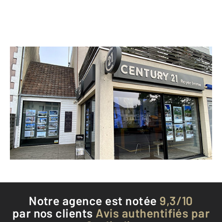
CENTURY 21 Royer Immo
23 Place du 28 Juillet
AGON COUTAINVILLE - 50230
Envoyer un message
Téléphoner à l'agence
Notre agence est notée
9,3/10
par nos clients
Avis authentifiés par