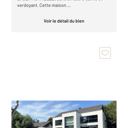
verdoyant. Cette maison ...
Voir le détail du bien
GENETS 50
2
225 m
, 5 pièces
Ref : 44821