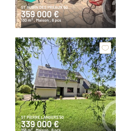
ST AUBIN DES PREAUX 50
359 000 €
2
130 m
, Maison
, 8 pcs
ST PIERRE LANGERS 50
339 000 €
2
156 m
, Maison
, 6 pcs