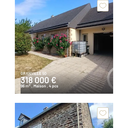
GRANVILLE 50
318 000 €
2
96 m
, Maison
, 4 pcs