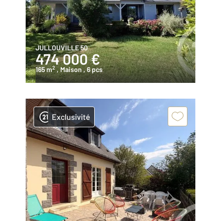
JULLOUVILLE 50
474 000 €
2
165 m
, Maison
, 6 pcs
Exclusivité