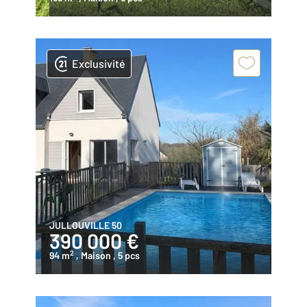
Exclusivité
JULLOUVILLE 50
390 000 €
2
94 m
, Maison
, 5 pcs