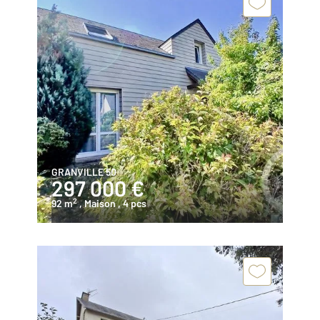
GRANVILLE 50
297 000 €
2
92 m
, Maison
, 4 pcs