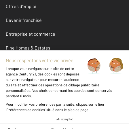
Offres d'emploi
Devenir franchisé
Entreprise et commerce
Fine Homes & Estates
À propos
International
Nous contacter
Mentions légales & CGU et Barèmes d'honoraires
Données personnelles