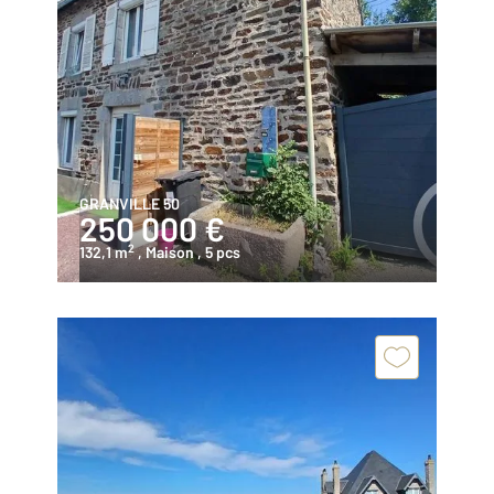
GRANVILLE 50
250 000 €
2
132,1 m
, Maison
, 5 pcs