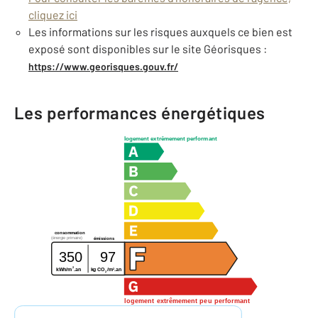
cliquez ici
Les informations sur les risques auxquels ce bien est
exposé sont disponibles sur le site Géorisques :
https://www.georisques.gouv.fr/
Les performances énergétiques
logement extrêmement performant
consommation
(énergie primaire)
émissions
350
97
2
2
kWh/m
.an
kg CO
/m
.an
2
logement extrêmement peu performant