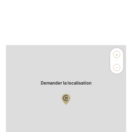
Afficher sur la carte :
+
Agence
Biens vendus
-
Demander la localisation
Vue globale
2
Surface totale : 91 m
2
Surface habitable : 91 m
2
Surface terrain : 662 m