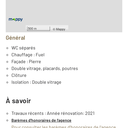
Nombre de pièces : 6
[Voir le détail]
Équipements
500 m
©
Mappy
Général
WC séparés
Chauffage : Fuel
Façade : Pierre
Double vitrage, placards, poutres
Clôture
Isolation : Double vitrage
À savoir
Travaux récents : Année rénovation: 2021
Barèmes d'honoraires de l'agence
Pour consulter les barèmes d'honoraires de l'agence,